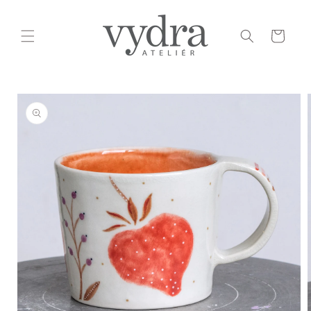
Přejít k
obsahu
Košík
Přejít na
informace
o
produktu