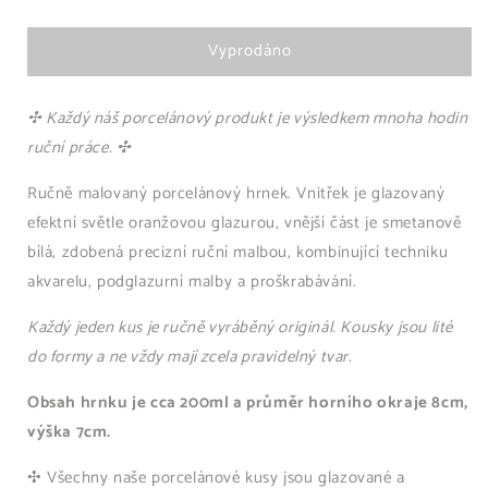
Vyprodáno
✣ Každý náš porcelánový produkt je výsledkem mnoha hodin
ruční práce. ✣
Ručně malovaný porcelánový hrnek. Vnitřek je glazovaný
efektní světle oranžovou glazurou, vnější část je smetanově
bílá, zdobená precizní ruční malbou, kombinující techniku
akvarelu, podglazurní malby a proškrabávání.
Každý jeden kus je ručně vyráběný originál. Kousky jsou lité
do formy a ne vždy mají zcela pravidelný tvar.
Obsah hrnku je cca 200ml a průměr horního okraje 8cm,
výška 7cm.
✣ Všechny naše porcelánové kusy jsou glazované a