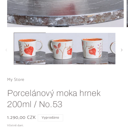
Otevřít
O
multimédia
1
v
modálním
okně
My Store
Porcelánový moka hrnek
200ml / No.53
Běžná
1.290,00 CZK
Vyprodáno
cena
Včetně daní.